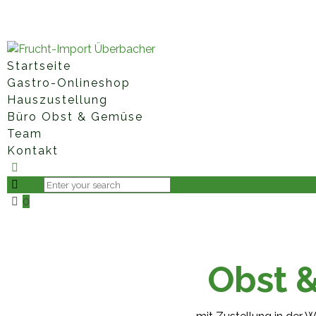
Fruchtimporte Überbacher GmbH • Hauptstraße 85 • 8435 L
ueberbacher.at
Startseite
Gastro-Onlineshop
Hauszustellung
Büro Obst & Gemüse
Team
Kontakt
0
Obst 