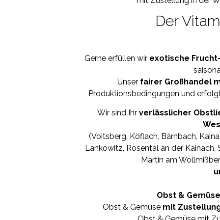
mit Zustellung in der W
Der Vitami
Gerne erfüllen wir
exotische Fruch
saisona
Unser
fairer Großhandel 
Produktionsbedingungen und erfolgt
Wir sind Ihr
verlässlicher Obst
Wes
(Voitsberg, Köflach, Bärnbach, Kaina
Lankowitz, Rosental an der Kainach, 
Martin am Wöllmißberg
u
Obst & Gemüs
Obst & Gemüse
mit Zustellung
Obst & Gemüse mit Zu