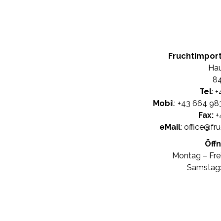
Fruchtimpor
Hau
84
Tel
: +
Mobi
l: +
43 664 98
Fax:
+
eMail
:
office@fr
Öff
Montag – Frei
Samstag: