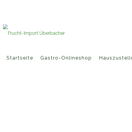
Fruchtimporte Überbacher GmbH 
office@fruchtimport-ueberbache
Startseite
Gastro-Onlineshop
Hauszustell