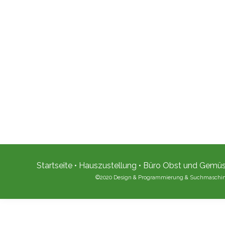
Startseite
•
Hauszustellung
•
Büro Obst und Gemü
©2020 Design & Programmierung & Suchmaschi