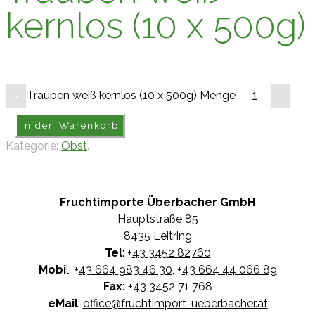
kernlos (10 x 500g)
Trauben weiß kernlos (10 x 500g) Menge
-
+
In den Warenkorb
Kategorie:
Obst
.
Fruchtimporte Überbacher GmbH
Hauptstraße 85
8435 Leitring
Tel
: +
43 3452 82760
Mobi
l: +
43 664 983 46 30
, +
43 664 44 066 89
Fax:
+43 3452 71 768
eMail
:
office@fruchtimport-ueberbacher.at