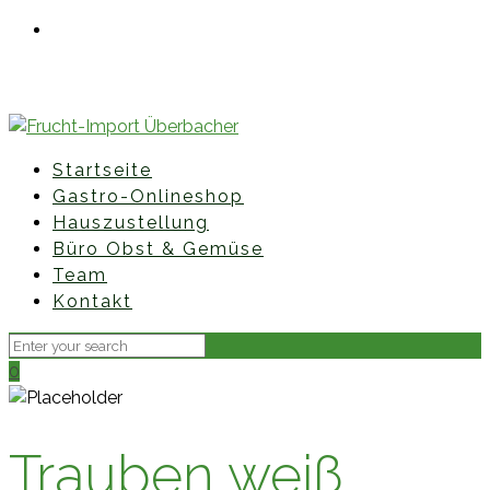
Fruchtimporte Überbacher GmbH • Hauptstraße 85 •
8435 Leitring
+43 (0)3452 827 60
office@fruchtimport-ueberbacher.at
Startseite
Gastro-Onlineshop
Hauszustellung
Büro Obst & Gemüse
Team
Kontakt
0
Trauben weiß