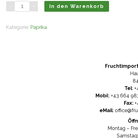
Paprika
-
+
In den Warenkorb
rot
(5kg)
Menge
Kategorie:
Paprika
.
Fruchtimpor
Hau
84
Tel
: +
Mobi
l: +
43 664 98
Fax:
+
eMail
:
office@fr
Öff
Montag – Frei
Samstag: