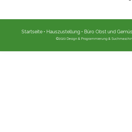
Startseite
•
Hauszustellung
•
Büro Obst und Gemü
©2020 Design & Programmierung & Suchmaschi