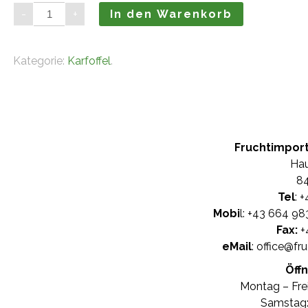
Ofenkartoffel
-
+
In den Warenkorb
(10kg)
Menge
Kategorie:
Karfoffel
.
Fruchtimpor
Hau
84
Tel
: +
Mobi
l: +
43 664 98
Fax:
+
eMail
:
office@fr
Öff
Montag – Frei
Samstag: