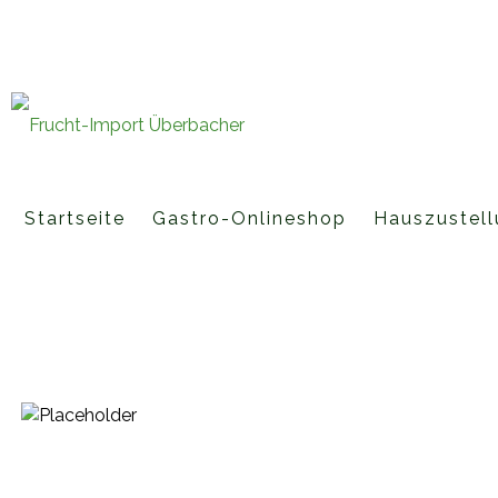
Fruchtimporte Überbacher GmbH 
office@fruchtimport-ueberbache
Startseite
Gastro-Onlineshop
Hauszustell