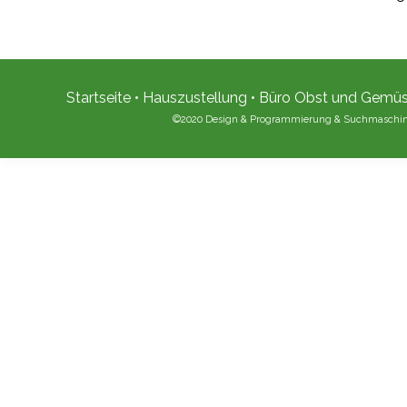
Startseite
•
Hauszustellung
•
Büro Obst und Gemü
©2020 Design & Programmierung & Suchmaschi