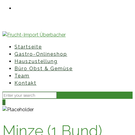
Fruchtimporte Überbacher GmbH • Hauptstraße 85 •
8435 Leitring
+43 (0)3452 827 60
office@fruchtimport-ueberbacher.at
Startseite
Gastro-Onlineshop
Hauszustellung
Büro Obst & Gemüse
Team
Kontakt
0
Minze (1 Bund)