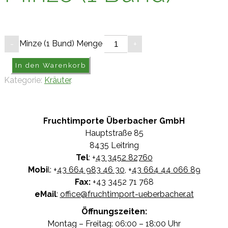
Minze (1 Bund) Menge
-
+
In den Warenkorb
Kategorie:
Kräuter
.
Fruchtimporte Überbacher GmbH
Hauptstraße 85
8435 Leitring
Tel
: +
43 3452 82760
Mobi
l: +
43 664 983 46 30
, +
43 664 44 066 89
Fax:
+43 3452 71 768
eMail
:
office@fruchtimport-ueberbacher.at
Öffnungszeiten:
Montag – Freitag: 06:00 – 18:00 Uhr