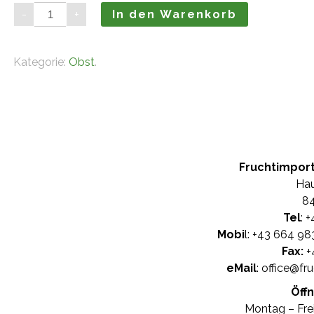
Mango
-
+
In den Warenkorb
(1
Stück)
Menge
Kategorie:
Obst
.
Fruchtimpor
Hau
84
Tel
: +
Mobi
l: +
43 664 98
Fax:
+
eMail
:
office@fr
Öff
Montag – Frei