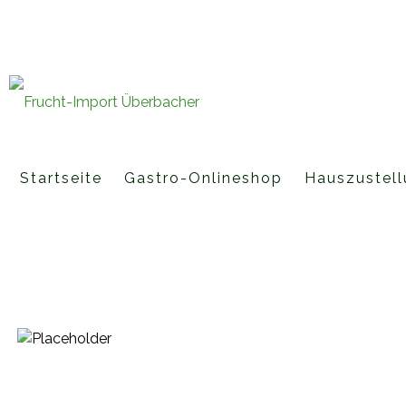
Fruchtimporte Überbacher GmbH 
office@fruchtimport-ueberbache
Startseite
Gastro-Onlineshop
Hauszustell