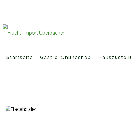
Fruchtimporte Überbacher GmbH 
office@fruchtimport-ueberbache
Startseite
Gastro-Onlineshop
Hauszustell