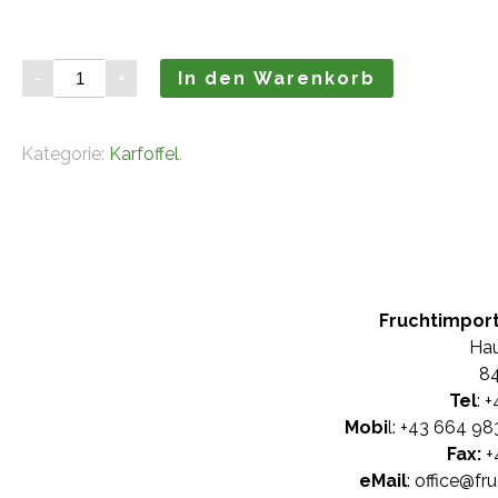
Kartoffel
-
+
In den Warenkorb
speckig
(10kg)
Menge
Kategorie:
Karfoffel
.
Fruchtimpor
Hau
84
Tel
: +
Mobi
l: +
43 664 98
Fax:
+
eMail
:
office@fr