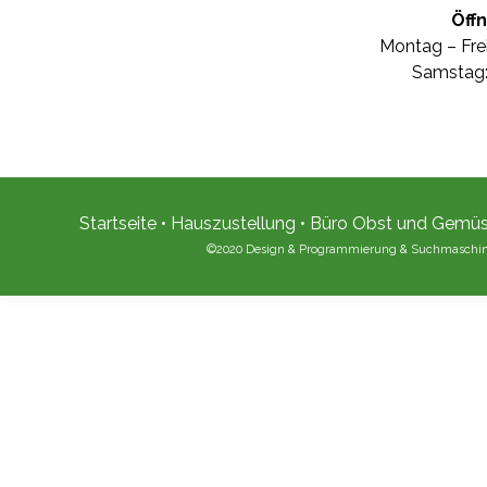
Öff
Montag – Frei
Samstag:
Startseite
•
Hauszustellung
•
Büro Obst und Gemü
©2020 Design & Programmierung & Suchmaschi