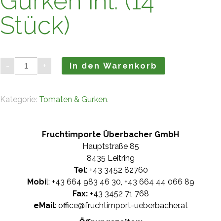
Gurken inl. (14
Stück)
Gurken
-
+
In den Warenkorb
inl.
(14
Stück)
Menge
Kategorie:
Tomaten & Gurken
.
Fruchtimporte Überbacher GmbH
Hauptstraße 85
8435 Leitring
Tel
: +
43 3452 82760
Mobi
l: +
43 664 983 46 30
, +
43 664 44 066 89
Fax:
+43 3452 71 768
eMail
:
office@fruchtimport-ueberbacher.at