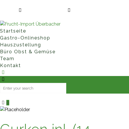
Fruchtimporte Überbacher GmbH • Hauptstraße 85 • 8435
Leitring
+43 (0)3452 827 60
office@fruchtimport-
ueberbacher.at
Startseite
Gastro-Onlineshop
Hauszustellung
Büro Obst & Gemüse
Team
Kontakt
0