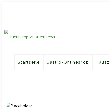
Fruchtimporte Überbacher
office@fruchtimport-uebe
Startseite
Gastro-Onlineshop
Hausz