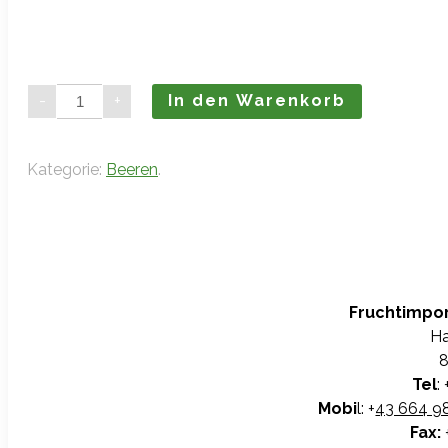
Erdbeeren
-
+
In den Warenkorb
(8
x
250g)
Menge
Kategorie:
Beeren
.
Fruchtimpo
Ha
8
Tel
: 
Mobi
l: +
43 664 9
Fax: