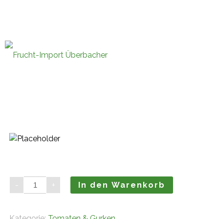
Fruchtimporte Überbacher GmbH 
office@fruchtimport-ueberbache
Cherrytomaten
-
+
In den Warenkorb
(3kg)
Menge
Kategorie:
Tomaten & Gurken
.