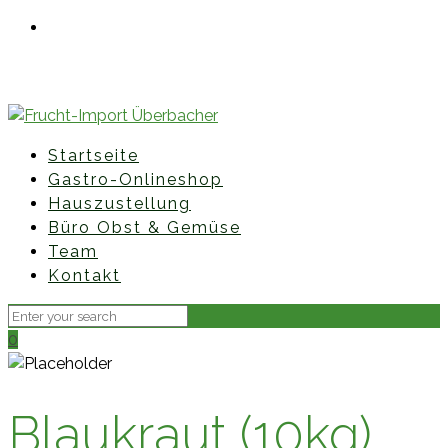
Fruchtimporte Überbacher GmbH • Hauptstraße 85 •
8435 Leitring
+43 (0)3452 827 60
office@fruchtimport-ueberbacher.at
Startseite
Gastro-Onlineshop
Hauszustellung
Büro Obst & Gemüse
Team
Kontakt
0
Blaukraut (10kg)