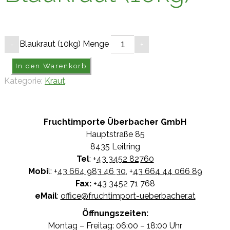
Blaukraut (10kg) Menge
-
+
In den Warenkorb
Kategorie:
Kraut
.
Fruchtimporte Überbacher GmbH
Hauptstraße 85
8435 Leitring
Tel
: +
43 3452 82760
Mobi
l: +
43 664 983 46 30
, +
43 664 44 066 89
Fax:
+43 3452 71 768
eMail
:
office@fruchtimport-ueberbacher.at
Öffnungszeiten:
Montag – Freitag: 06:00 – 18:00 Uhr