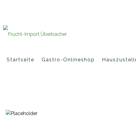
Fruchtimporte Überbacher GmbH 
office@fruchtimport-ueberbache
Startseite
Gastro-Onlineshop
Hauszustell