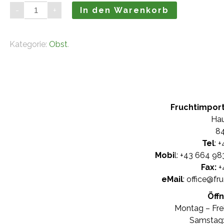
Bananen
-
+
In den Warenkorb
(18,5
kg)
Menge
Kategorie:
Obst
.
Fruchtimpor
Hau
84
Tel
: +
Mobi
l: +
43 664 98
Fax:
+
eMail
:
office@fr
Öff
Montag – Frei
Samstag: