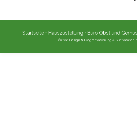
Startseite
•
Hauszustellung
•
Büro Obst und Gemü
©2020 Design & Programmierung & Suchmaschi