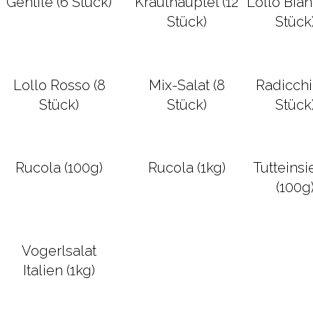
Gentile (6 Stück)
Krauthäuptel (12
Lollo Bian
Stück)
Stück
Lollo Rosso (8
Mix-Salat (8
Radicchi
Stück)
Stück)
Stück
Rucola (100g)
Rucola (1kg)
Tutteins
(100g
Vogerlsalat
Italien (1kg)