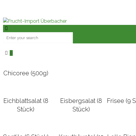
Fruchtimporte Überbacher GmbH • Hauptstraße 85 • 8435 L
ueberbacher.at
0
Chicoree (500g)
Eichblattsalat (8
Eisbergsalat (8
Frisee (9 
Stück)
Stück)