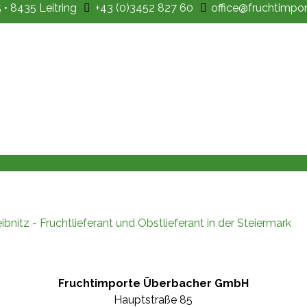
• 8435 Leitring
+43 (0)3452 827 60
office@fruchtimpor
Fruchtimporte Überbacher GmbH
Hauptstraße 85