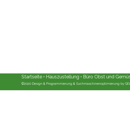
Startseite
•
Hauszustellung
•
Büro Obst und Gemü
©2020 Design & Programmierung & Suchmaschinenoptimierung by G