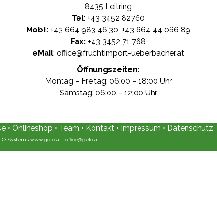
8435 Leitring
Tel
: +
43 3452 82760
Mobi
l: +
43 664 983 46 30
, +
43 664 44 066 89
Fax:
+43 3452 71 768
eMail
:
office@fruchtimport-ueberbacher.at
Öffnungszeiten:
Montag – Freitag: 06:00 – 18:00 Uhr
Samstag: 06:00 – 12:00 Uhr
se
•
Onlineshop
•
Team
•
Kontakt
•
Impressum
•
Datenschutz
ELO Systems
www.gelo.at
|
office@gelo.at