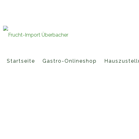
Fruchtimporte Überbacher GmbH 
office@fruchtimport-ueberbache
Startseite
Gastro-Onlineshop
Hauszustell