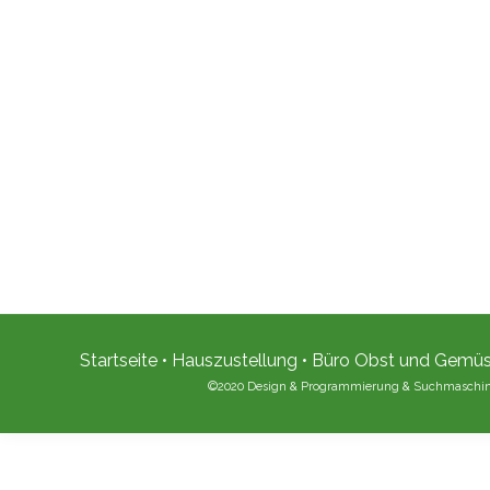
Startseite
•
Hauszustellung
•
Büro Obst und Gemü
©2020 Design & Programmierung & Suchmaschi