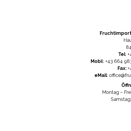
Fruchtimpor
Hau
84
Tel
: +
Mobi
l: +
43 664 98
Fax:
+
eMail
:
office@fr
Öff
Montag – Frei
Samstag: